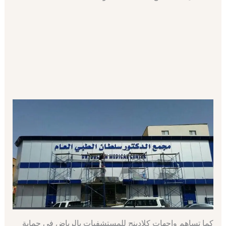
كما تساهم واجهات كلادينج للمستشفيات بالرياض في حماية