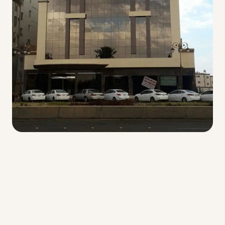
الزجاج
واجهات زجاج سيكوريت – كبائن شاور – قواطع مكتبية
الزجاج
اضغط هنا