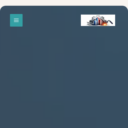
خطي
لى
لمحتوى