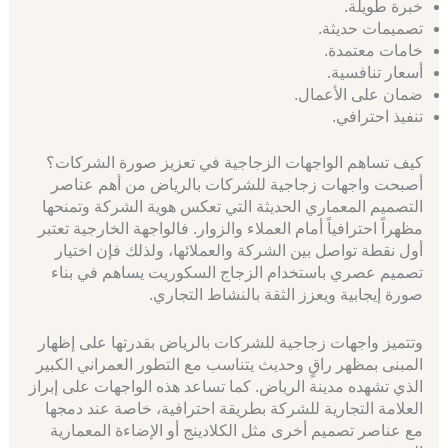
خبرة طويلة.
تصميمات حديثة.
خامات معتمدة.
أسعار تنافسية.
ضمان على الأعمال.
تنفيذ احترافي.
كيف تساهم الواجهات الزجاجية في تعزيز صورة الشركات؟
أصبحت واجهات زجاجية للشركات بالرياض من أهم عناصر
التصميم المعماري الحديثة التي تعكس هوية الشركة وتمنحها
مظهراً احترافياً أمام العملاء والزوار. فالواجهة الخارجية تعتبر
أول نقطة تواصل بين الشركة والعملائها، ولذلك فإن اختيار
تصميم عصري باستخدام الزجاج السكوريت يساهم في بناء
صورة إيجابية ويعزز الثقة بالنشاط التجاري.
وتتميز واجهات زجاجية للشركات بالرياض بقدرتها على إظهار
المبنى بمظهر راقٍ وحديث يتناسب مع التطور العمراني الكبير
الذي تشهده مدينة الرياض. كما تساعد هذه الواجهات على إبراز
العلامة التجارية للشركة بطريقة احترافية، خاصة عند دمجها
مع عناصر تصميم أخرى مثل الكلادينج أو الإضاءة المعمارية