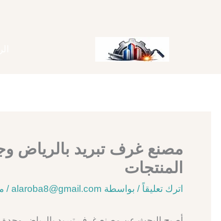
خطي
لى
لمحتوى
الر
المنتجات
اترك تعليقاً
/ بواسطة
alaroba8@gmail.com
/
ماي
أصبح البحث عن مصنع غرف تبريد بالرياض وجدة م