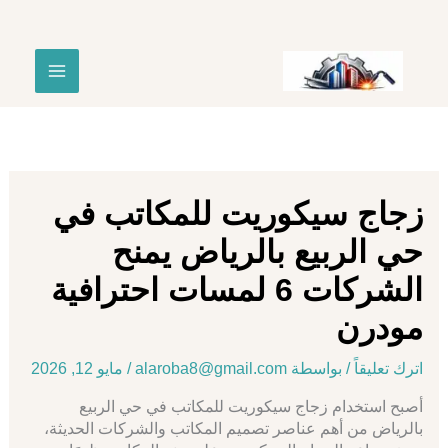
خطي
لى
لمحتوى
زجاج سيكوريت للمكاتب في
حي الربيع بالرياض يمنح
الشركات 6 لمسات احترافية
مودرن
اترك تعليقاً
/ بواسطة
alaroba8@gmail.com
/
مايو 12, 2026
أصبح استخدام زجاج سيكوريت للمكاتب في حي الربيع
بالرياض من أهم عناصر تصميم المكاتب والشركات الحديثة،