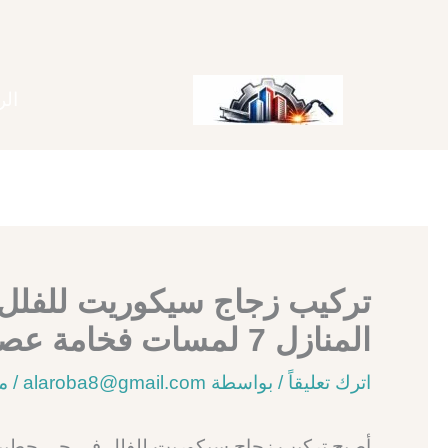
خطي
لى
لمحتوى
الر
تركيب زجاج سيكوريت للفلل
المنازل 7 لمسات فخامة عصرية
اترك تعليقاً
/ بواسطة
alaroba8@gmail.com
/
ماي
أصبح تركيب زجاج سيكوريت للفلل في حي حطين ب